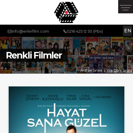
EN
info@erlerfilm.com
0216 425 12 50 (Pbx)
Renkli Filmler
A-Z ye Sırala
|
Yila Göre Sırala