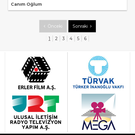
Canım Oğlum
Önceki
Sonraki
1
2
3
4
5
6